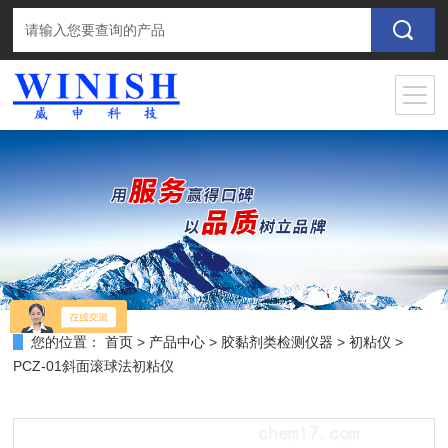
您的位置：
首页
>
产品中心
>
胶黏剂类检测仪器
>
初粘仪
>
PCZ-01斜面滚球法初粘仪