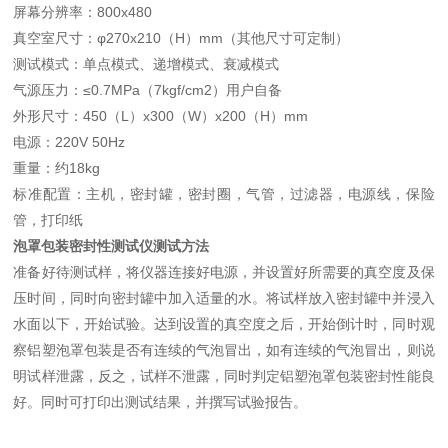
屏幕分辨率：800x480
真空室尺寸：φ270x210（H）mm（其他尺寸可定制）
测试模式：单点模式、递增模式、衰减模式
气源压力：≤0.7MPa（7kgf/cm2）用户自备
外形尺寸：450（L）x300（W）x200（H）mm
电源：220V 50Hz
重量：约18kg
标准配置：主机，密封罐，密封圈，气管，过滤器，电源线，保险
管，打印纸
泡罩包装密封性测试仪
测试方法
准备好待测试样，将仪器连接好电源，并设置好所需要的真空度及保
压时间，同时向密封罐中加入适量的水。将试样放入密封罐中并浸入
水面以下，开始试验。达到设置的真空度之后，开始倒计时，同时观
察铝塑泡罩包装是否有连续的气泡冒出，如有连续的气泡冒出，则说
明试样泄露，反之，试样不泄露，同时判定铝塑泡罩包装密封性能良
好。同时可打印出测试结果，并撰写试验报告。