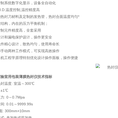
控制系统数字化显示，设备全自动化
.I.D.温度控制,温控精度高
的热封刀材料及定制的发热管，热封合面温度均匀*
缸结构，内在的压力平衡机制；
控制元件精度高，全套采用
设计和漏电保护设计，操作更安全
元件精心设计，散热均匀，使用寿命长
和手动两种工作模式，可实现高效操作
人机工程学原理特别优化设计操作面板，操作便捷
实验室用包装薄膜热封仪
技术指标
封温度: 室温～300℃
±1℃
: 0～0.7Mpa
: 0.01～9999.99s
面: 300mm×10mm
式: 单加热或双加热