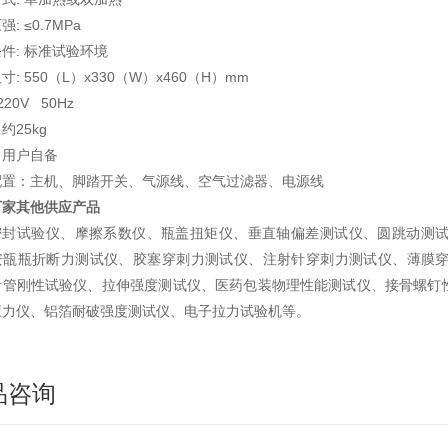
: ≤0.7MPa
件: 标准试验环境
寸: 550（L）x330（W）x460（H）mm
220V 50Hz
约25kg
：用户自备
配置：主机、脚踏开关、气源线、空气过滤器、电源线
厂家其他供应产品
密封试验仪、摩擦系数仪、瓶盖扭矩仪、垂直轴偏差测试仪、圆跳动测
安瓿瓶折断力测试仪、胶塞穿刺力测试仪、注射针穿刺力测试仪、薄膜
针管刚性试验仪、拉伸强度测试仪、医药包装物理性能测试仪、接骨螺钉
应力仪、铝箔耐破强度测试仪、电子拉力试验机等。
品咨询