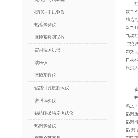
数字P
摆锤冲击试验仪
精选
热缩试验仪
双气
气动
摩擦系数测试仪
防烫
密封性测试仪
加热
自动
减压仪
根据
摩擦系数仪
铝箔针孔度测试仪
热
密封试验仪
精度：
铝箔耐破强度测试仪
热封压力
热封时间
热封试验仪
热 封 
加热方