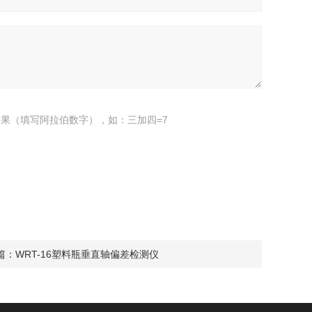
果（填写阿拉伯数字），如：三加四=7
篇：
WRT-16塑料瓶垂直轴偏差检测仪