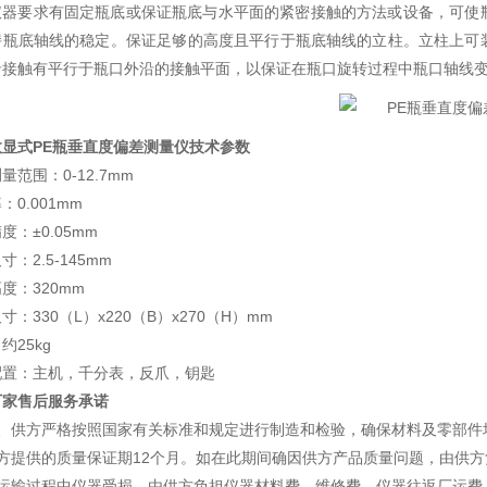
仪器要求有固定瓶底或保证瓶底与水平面的紧密接触的方法或设备，可使
持瓶底轴线的稳定。保证足够的高度且平行于瓶底轴线的立柱。立柱上可
沿接触有平行于瓶口外沿的接触平面，以保证在瓶口旋转过程中瓶口轴线
数显式PE瓶垂直度偏差测量仪
技术参数
量范围：0-12.7mm
：0.001mm
度：±0.05mm
寸：2.5-145mm
度：320mm
寸：330（L）x220（B）x270（H）mm
约25kg
配置：主机，千分表，反爪，钥匙
厂家售后服务承诺
1、供方严格按照国家有关标准和规定进行制造和检验，确保材料及零部件
供方提供的质量保证期12个月。如在此期间确因供方产品质量问题，由供
如运输过程中仪器受损，由供方负担仪器材料费、维修费、仪器往返厂运费