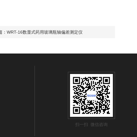
篇：
WRT-16数显式药用玻璃瓶轴偏差测定仪
扫一扫 微信咨询