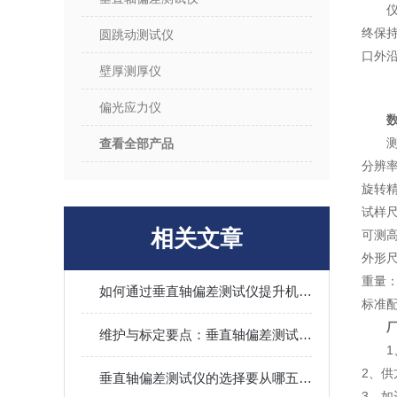
终保
圆跳动测试仪
口外
壁厚测厚仪
偏光应力仪
测
查看全部产品
分辨率
旋转精
试样尺
相关文章
可测高
外形尺
重量：
如何通过垂直轴偏差测试仪提升机床装配精度
标准
维护与标定要点：垂直轴偏差测试仪长期保持精度的管理方法​
2、
垂直轴偏差测试仪的选择要从哪五点入？
3、