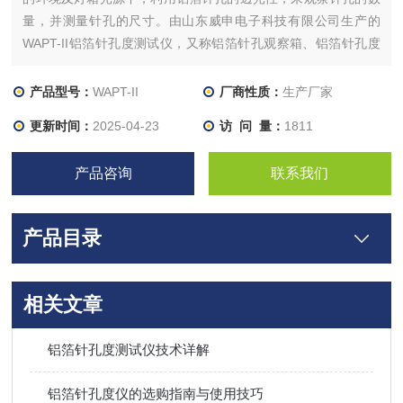
量，并测量针孔的尺寸。由山东威申电子科技有限公司生产的
WAPT-II铝箔针孔度测试仪，又称铝箔针孔观察箱、铝箔针孔度
观察台灯专业用于铝箔针孔数量及大小的测定，如何标准测试要
求及测试方法。
产品型号：
WAPT-II
厂商性质：
生产厂家
更新时间：
2025-04-23
访 问 量：
1811
产品咨询
联系我们
产品目录
相关文章
铝箔针孔度测试仪技术详解
铝箔针孔度仪的选购指南与使用技巧