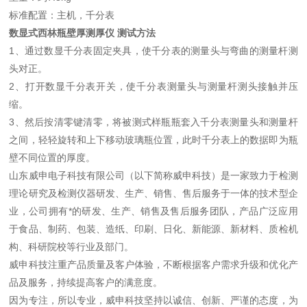
标准配置：主机，千分表
数显式西林瓶壁厚测厚仪
测试方法
1、通过数显千分表固定夹具，使千分表的测量头与弯曲的测量杆测
头对正。
2、打开数显千分表开关，使千分表测量头与测量杆测头接触并压
缩。
3、然后按清零键清零，将被测式样瓶瓶套入千分表测量头和测量杆
之间，轻轻旋转和上下移动玻璃瓶位置，此时千分表上的数据即为瓶
壁不同位置的厚度。
山东威申电子科技有限公司（以下简称威申科技）是一家致力于检测
理论研究及检测仪器研发、生产、销售、售后服务于一体的技术型企
业，公司拥有*的研发、生产、销售及售后服务团队，产品广泛应用
于食品、制药、包装、造纸、印刷、日化、新能源、新材料、质检机
构、科研院校等行业及部门。
威申科技注重产品质量及客户体验，不断根据客户需求升级和优化产
品及服务，持续提高客户的满意度。
因为专注，所以专业，威申科技坚持以诚信、创新、严谨的态度，为