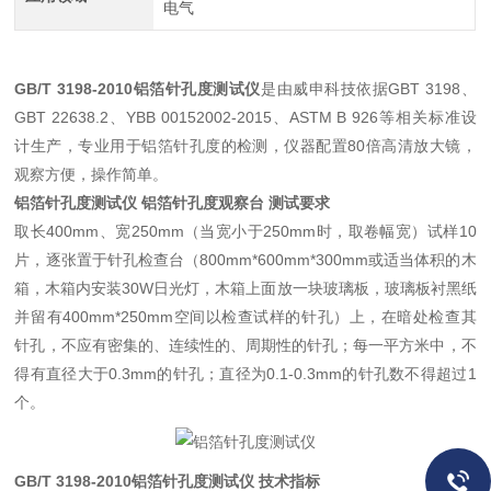
电气
GB/T 3198-2010铝箔针孔度测试仪
是由威申科技依据GBT 3198、
GBT 22638.2、YBB 00152002-2015、ASTM B 926等相关标准设
计生产，专业用于铝箔针孔度的检测，仪器配置80倍高清放大镜，
观察方便，操作简单。
铝箔针孔度测试仪 铝箔针孔度观察台 测试要求
取长400mm、宽250mm（当宽小于250mm时，取卷幅宽）试样10
片，逐张置于针孔检查台（800mm*600mm*300mm或适当体积的木
箱，木箱内安装30W日光灯，木箱上面放一块玻璃板，玻璃板衬黑纸
并留有400mm*250mm空间以检查试样的针孔）上，在暗处检查其
针孔，不应有密集的、连续性的、周期性的针孔；每一平方米中，不
得有直径大于0.3mm的针孔；直径为0.1-0.3mm的针孔数不得超过1
个。
GB/T 3198-2010铝箔针孔度测试仪
技术指标