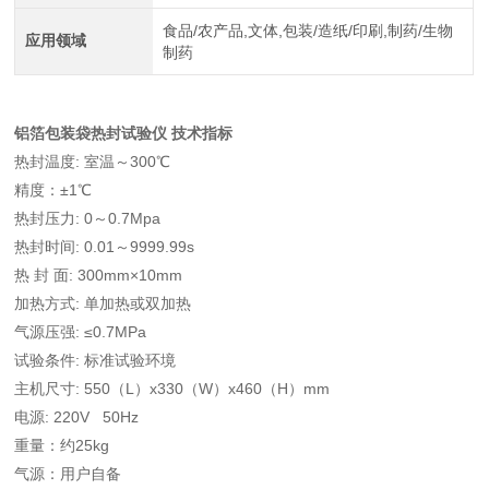
食品/农产品,文体,包装/造纸/印刷,制药/生物
应用领域
制药
铝箔包装袋热封试验仪
技术指标
热封温度: 室温～300℃
精度：±1℃
热封压力: 0～0.7Mpa
热封时间: 0.01～9999.99s
热 封 面: 300mm×10mm
加热方式: 单加热或双加热
气源压强: ≤0.7MPa
试验条件: 标准试验环境
主机尺寸: 550（L）x330（W）x460（H）mm
电源: 220V 50Hz
重量：约25kg
气源：用户自备