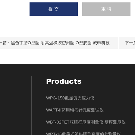
一篇：
黑色丁腈O型圈 耐高温橡胶密封圈 O型胶圈 威申科技
下一
Products
WPG-150数显偏光应力仪
WAPT-II药用铝箔针孔度测试仪
WBT-02PET瓶瓶壁厚度测量仪 壁厚测厚仪
WRT-16数显式塑料瓶垂直度偏差测量仪