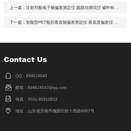
上一篇：
注射剂瓶电子轴偏差测定仪 圆跳动测试仪 威申科技WRT-16S
下一篇：
智能型PET瓶胚垂直轴偏差测定仪 垂直度偏差仪 WRT-16S 威申科技
Contact Us
QQ：694624543
邮箱：694624543@qq.com
传真：0531-85910832
地址：山东省济南市槐荫区经十西路6007号