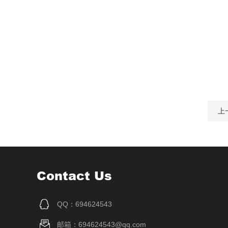
上
Contact Us
QQ：694624543
邮箱：694624543@qq.com