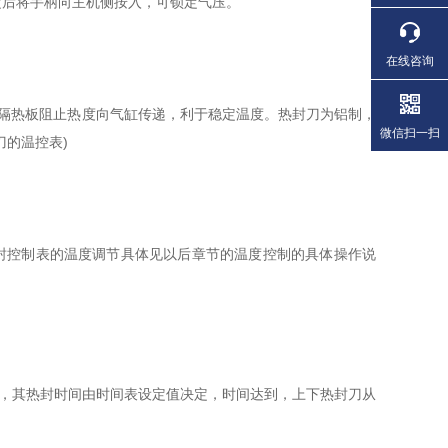
后将手柄向主机侧按入，可锁定气压。
在线咨询
有隔热板阻止热度向气缸传递，利于稳定温度。热封刀为铝制，
微信扫一扫
的温控表)
封控制表的温度调节具体见以后章节的温度控制的具体操作说
，其热封时间由时间表设定值决定，时间达到，上下热封刀从