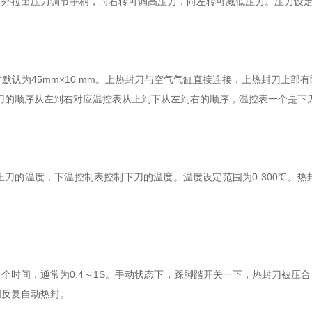
拉出压力调节手柄，向右转可调高压力，向左转可减低压力。压力设定
为45mm×10 mm。上热封刀与空气气缸直接连接，上热封刀上部
刀的顺序从左到右对应温控表从上到下从左到右的顺序，温控表一个是下刀
的温度，下温控制表控制下刀的温度。温度设定范围为0-300℃。热
时间，通常为0.4～1S。手动状态下，踩脚踏开关一下，热封刀被压合
间反复自动热封。