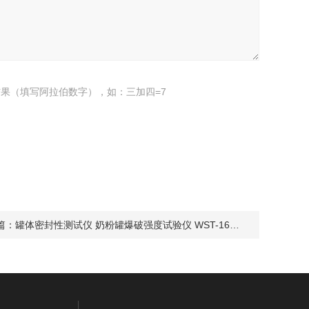
果（填写阿拉伯数字），如：三加四=7
篇：
罐体密封性测试仪 奶粉罐爆破强度试验仪 WST-16威申科技